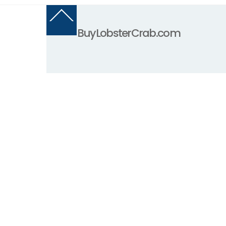
Back
To
BuyLobsterCrab.com
Top