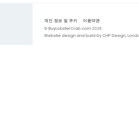
개인 정보 및 쿠키
이용약관
©
BuyLobsterCrab.com
2026
Website design and build by CHP Design, Lond